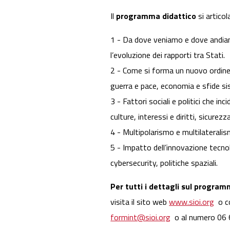
Il
programma didattico
si articol
1 - Da dove veniamo e dove andiamo
l’evoluzione dei rapporti tra Stati.
2 - Come si forma un nuovo ordine
guerra e pace, economia e sfide si
3 - Fattori sociali e politici che inc
culture, interessi e diritti, sicurez
4 - Multipolarismo e multilaterali
5 - Impatto dell’innovazione tecnolog
cybersecurity, politiche spaziali.
Per tutti i dettagli sul programm
visita il sito web
www.sioi.org
o co
formint@sioi.org
o al numero 06