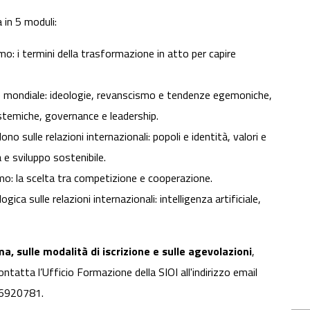
a in 5 moduli:
: i termini della trasformazione in atto per capire
 mondiale: ideologie, revanscismo e tendenze egemoniche,
stemiche, governance e leadership.
idono sulle relazioni internazionali: popoli e identità, valori e
za e sviluppo sostenibile.
smo: la scelta tra competizione e cooperazione.
ica sulle relazioni internazionali: intelligenza artificiale,
a, sulle modalità di iscrizione e sulle agevolazioni
,
ntatta l’Ufficio Formazione della SIOI all'indirizzo email
 6920781.