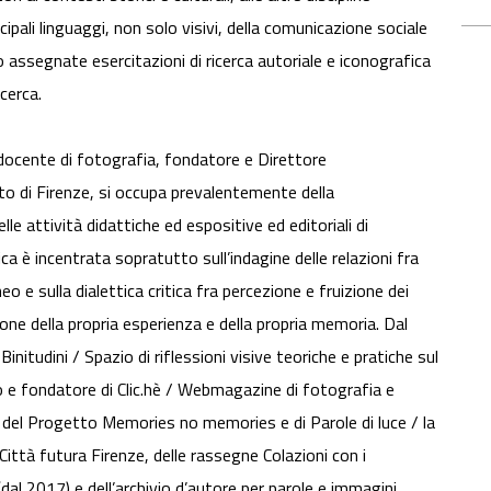
ncipali linguaggi, non solo visivi, della comunicazione sociale
 assegnate esercitazioni di ricerca autoriale e iconografica
icerca.
docente di fotografia, fondatore e Direttore
to di Firenze, si occupa prevalentemente della
le attività didattiche ed espositive ed editoriali di
a è incentrata sopratutto sull’indagine delle relazioni fra
 e sulla dialettica critica fra percezione e fruizione dei
ione della propria esperienza e della propria memoria. Dal
nitudini / Spazio di riflessioni visive teoriche e pratiche sul
e fondatore di Clic.hè / Webmagazine di fotografia e
e del Progetto Memories no memories e di Parole di luce / la
Città futura Firenze, delle rassegne Colazioni con i
(dal 2017) e dell’archivio d’autore per parole e immagini