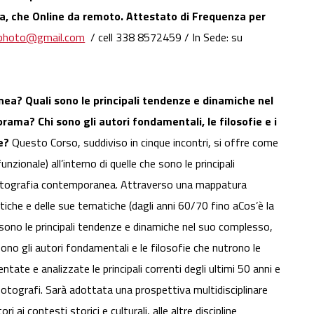
za, che Online da remoto. Attestato di Frequenza per
aphoto@gmail.com
/ cell 338 8572459 / In Sede: su
ea? Quali sono le principali tendenze e dinamiche nel
ama? Chi sono gli autori fondamentali, le filosofie e i
e?
Questo Corso, suddiviso in cinque incontri, si offre come
nzionale) all’interno di quelle che sono le principali
fotografia contemporanea. Attraverso una mappatura
tiche e delle sue tematiche (dagli anni 60/70 fino aCos’è la
ono le principali tendenze e dinamiche nel suo complesso,
ono gli autori fondamentali e le filosofie che nutrono le
ntate e analizzate le principali correnti degli ultimi 50 anni e
li fotografi. Sarà adottata una prospettiva multidisciplinare
i ai contesti storici e culturali, alle altre discipline