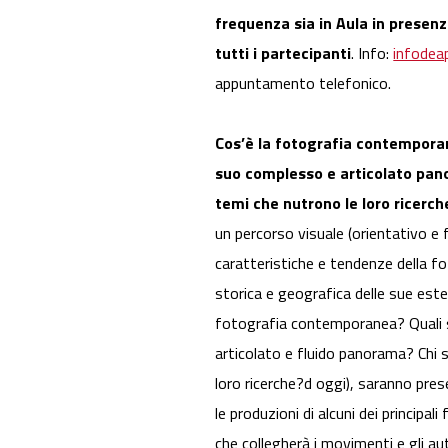
frequenza sia in Aula in presen
tutti i partecipanti
. Info:
infode
appuntamento telefonico.
Cos’è la fotografia contemporan
suo complesso e articolato panor
temi che nutrono le loro ricerch
un percorso visuale (orientativo e fu
caratteristiche e tendenze della 
storica e geografica delle sue este
fotografia contemporanea? Quali s
articolato e fluido panorama? Chi s
loro ricerche?d oggi), saranno prese
le produzioni di alcuni dei principa
che collegherà i movimenti e gli autor