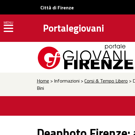
Città di Firenze
MENU
Portalegiovani
toggle navigation
Home
> Informazioni >
Corsi & Tempo Libero
> D
Bini
Deaphoto Firenze: al