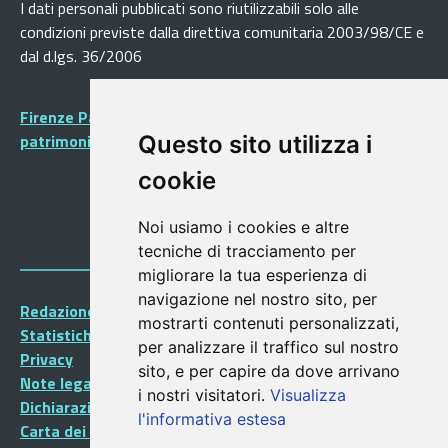
I dati personali pubblicati sono riutilizzabili solo alle
condizioni previste dalla direttiva comunitaria 2003/98/CE e
dal d.lgs. 36/2006
Firenze Patrimonio Mondiale - Centro storico di Firenze
patrimonio dell’Umanità
Questo sito utilizza i
cookie
Noi usiamo i cookies e altre
tecniche di tracciamento per
migliorare la tua esperienza di
navigazione nel nostro sito, per
Redazione Portalegiovani
mostrarti contenuti personalizzati,
Statistiche
per analizzare il traffico sul nostro
Privacy
sito, e per capire da dove arrivano
Note legali
i nostri visitatori.
Visualizza
Dichiarazione di accessibilità
l'informativa estesa
Carta dei Servizi