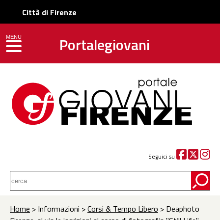
Città di Firenze
Portalegiovani
MENU
toggle navigation
Seguici su
Home
> Informazioni >
Corsi & Tempo Libero
> Deaphoto