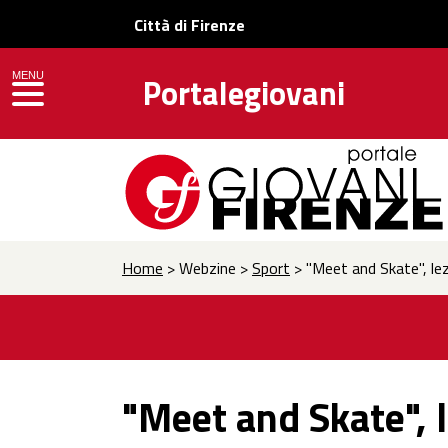
Città di Firenze
MENU
Portalegiovani
toggle navigation
Home
> Webzine >
Sport
> "Meet and Skate", lez
"Meet and Skate", 