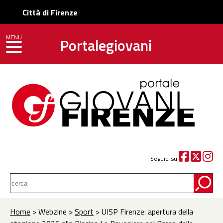
Città di Firenze
Portalegiovani
MENU
toggle navigation
Seguici su
Home
> Webzine >
Sport
> UISP Firenze: apertura della