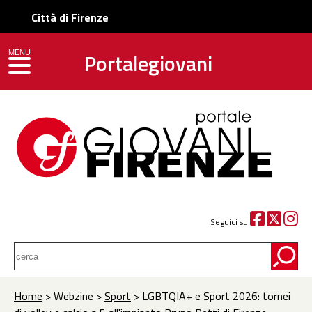
Città di Firenze
Portalegiovani
MENU
toggle navigation
Seguici su
Home
> Webzine >
Sport
> LGBTQIA+ e Sport 2026: tornei