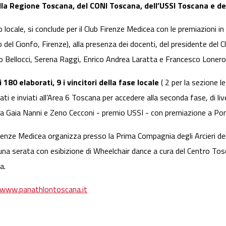
lla Regione Toscana, del CONI Toscana, dell’USSI Toscana e del
lo locale, si conclude per il Club Firenze Medicea con le premiazioni
o del Cionfo, Firenze), alla presenza dei docenti, del presidente de
Bellocci, Serena Raggi, Enrico Andrea Laratta e Francesco Lonero
80 elaborati, 9 i vincitori della fase locale
( 2 per la sezione le
ati e inviati all’Area 6 Toscana per accedere alla seconda fase, di liv
ria Gaia Nanni e Zeno Cecconi - premio USSI - con premiazione a Pon
 Firenze Medicea organizza presso la Prima Compagnia degli Arcieri del
una serata con esibizione di Wheelchair dance a cura del Centro Tosc
a.
/www.panathlontoscana.it