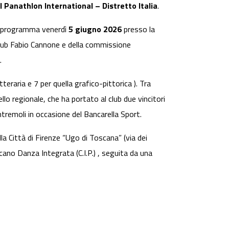
 Panathlon International – Distretto Italia
.
 in programma venerdì
5 giugno 2026
presso la
l Club Fabio Cannone e della commissione
.
tteraria e 7 per quella grafico-pittorica ). Tra
ello regionale, che ha portato al club due vincitori
tremoli in occasione del Bancarella Sport.
la Città di Firenze “Ugo di Toscana” (via dei
ano Danza Integrata (C.I.P.) , seguita da una