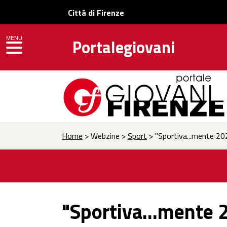
Città di Firenze
MENU
Portalegiovani
toggle navigation
Home
> Webzine >
Sport
> "Sportiva...mente 202
"Sportiva...mente 2