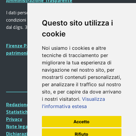
Amministrazione Trasparente
I dati personali pubblicati sono riutilizzabili solo alle
condizioni previste dalla direttiva comunitaria 2003/98/CE e
Questo sito utilizza i
dal d.lgs. 36/2006
cookie
Firenze Patrimonio Mondiale - Centro storico di Firenze
Noi usiamo i cookies e altre
patrimonio dell’Umanità
tecniche di tracciamento per
migliorare la tua esperienza di
navigazione nel nostro sito, per
mostrarti contenuti personalizzati,
per analizzare il traffico sul nostro
sito, e per capire da dove arrivano
i nostri visitatori.
Visualizza
Redazione Portalegiovani
l'informativa estesa
Statistiche
Privacy
Accetto
Note legali
Dichiarazione di accessibilità
Rifiuto