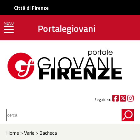
Città di Firenze
Portalegiovani
MENU
toggle navigation
Seguici su
Home
> Varie >
Bacheca