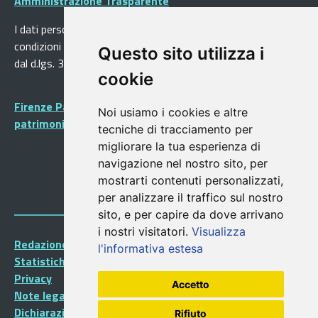
Amministrazione Trasparente
I dati personali pubblicati sono riutilizzabili solo alle
condizioni previste dalla direttiva comunitaria 2003/98/CE e
Questo sito utilizza i
dal d.lgs. 36/2006
cookie
Firenze Patrimonio Mondiale - Centro storico di Firenze
Noi usiamo i cookies e altre
patrimonio dell’Umanità
tecniche di tracciamento per
migliorare la tua esperienza di
navigazione nel nostro sito, per
mostrarti contenuti personalizzati,
per analizzare il traffico sul nostro
sito, e per capire da dove arrivano
i nostri visitatori.
Visualizza
Redazione Portalegiovani
l'informativa estesa
Statistiche
Privacy
Accetto
Note legali
Dichiarazione di accessibilità
Rifiuto