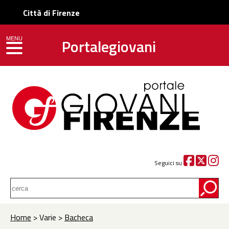
Città di Firenze
Portalegiovani
MENU
toggle navigation
Seguici su
Home
> Varie >
Bacheca