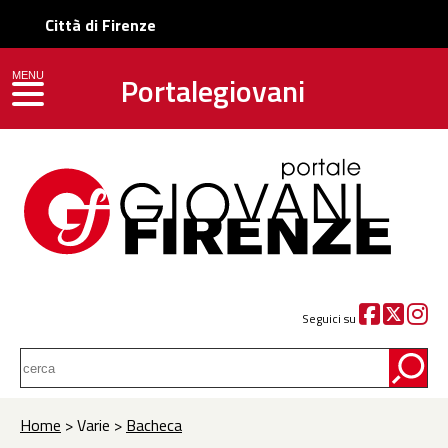
Città di Firenze
Portalegiovani
MENU
toggle navigation
Seguici su
Home
> Varie >
Bacheca