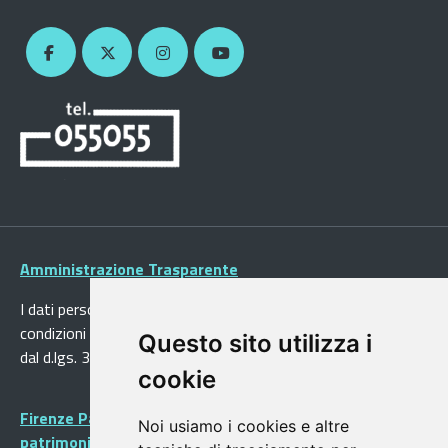
Amministrazione Trasparente
I dati personali pubblicati sono riutilizzabili solo alle
condizioni previste dalla direttiva comunitaria 2003/98/CE e
Questo sito utilizza i
dal d.lgs. 36/2006
cookie
Firenze Patrimonio Mondiale - Centro storico di Firenze
Noi usiamo i cookies e altre
patrimonio dell’Umanità