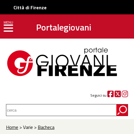
Città di Firenze
Portalegiovani
MENU
toggle navigation
Seguici su
Home
> Varie >
Bacheca