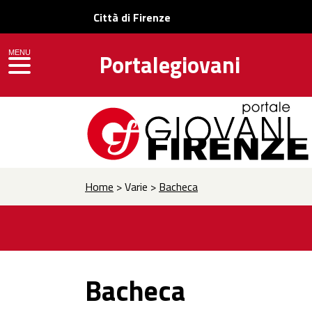
Città di Firenze
MENU
Portalegiovani
toggle navigation
Home
> Varie >
Bacheca
Bacheca