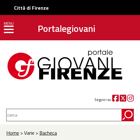
Città di Firenze
Portalegiovani
MENU
toggle navigation
Seguici su
Home
> Varie >
Bacheca