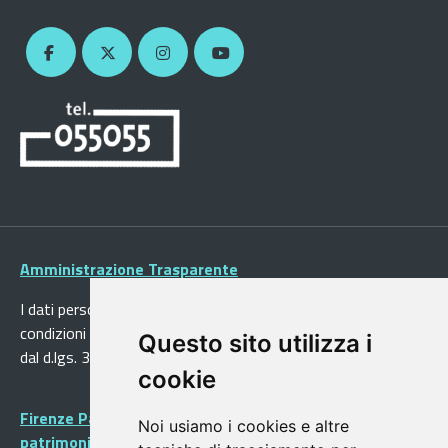
Amministrazione Trasparente
I dati personali pubblicati sono riutilizzabili solo alle
condizioni previste dalla direttiva comunitaria 2003/98/CE e
Questo sito utilizza i
dal d.lgs. 36/2006
cookie
Firenze Patrimonio Mondiale - Centro storico di Firenze
Noi usiamo i cookies e altre
patrimonio dell’Umanità