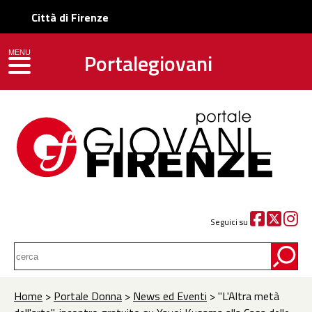
Città di Firenze
Portalegiovani
MENU
toggle navigation
Seguici su
Home
>
Portale Donna
>
News ed Eventi
> "L'Altra metà