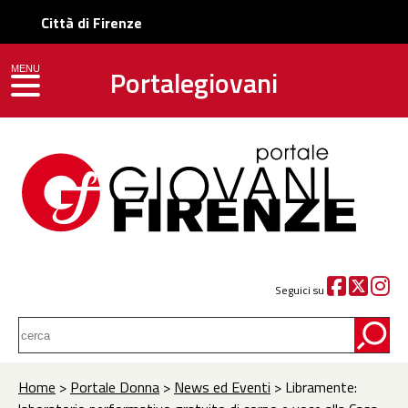
Città di Firenze
Portalegiovani
MENU
toggle navigation
Seguici su
Home
>
Portale Donna
>
News ed Eventi
> Libramente: