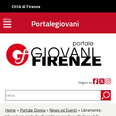
Città di Firenze
Portalegiovani
MENU
toggle navigation
Seguici su
Home
>
Portale Donna
>
News ed Eventi
> Libramente: