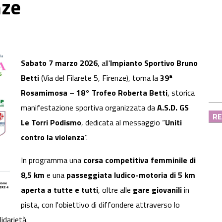
nze
Sabato 7 marzo 2026
, all'
Impianto Sportivo Bruno
Betti
(Via del Filarete 5, Firenze), torna la
39ª
Rosamimosa – 18° Trofeo Roberta Betti
, storica
manifestazione sportiva organizzata da
A.S.D. GS
RE
Le Torri Podismo
, dedicata al messaggio “
Uniti
contro la violenza
”.
In programma una
corsa competitiva femminile di
8,5 km
e una
passeggiata ludico-motoria di 5 km
aperta a tutte e tutti
, oltre alle
gare giovanili
in
pista, con l'obiettivo di diffondere attraverso lo
lidarietà.