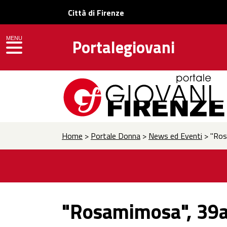
Città di Firenze
MENU
Portalegiovani
toggle navigation
Home
>
Portale Donna
>
News ed Eventi
> "Rosa
"Rosamimosa", 39a 