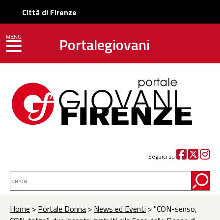
Città di Firenze
Portalegiovani
MENU
toggle navigation
Seguici su
Home
>
Portale Donna
>
News ed Eventi
> "CON-senso,