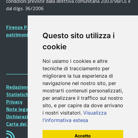
condizioni previste dalla direttiva comunitaria 2003/98/CE e
dal d.lgs. 36/2006
Firenze Patrimonio Mondiale - Centro storico di Firenze
patrimonio dell’Umanità
Questo sito utilizza i
cookie
Noi usiamo i cookies e altre
tecniche di tracciamento per
migliorare la tua esperienza di
navigazione nel nostro sito, per
Redazione Portalegiovani
mostrarti contenuti personalizzati,
Statistiche
per analizzare il traffico sul nostro
Privacy
sito, e per capire da dove arrivano
Note legali
i nostri visitatori.
Visualizza
Dichiarazione di accessibilità
l'informativa estesa
Carta dei Servizi
Accetto