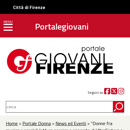
Città di Firenze
Portalegiovani
MENU
toggle navigation
Seguici su
Home
>
Portale Donna
>
News ed Eventi
> "Donne fra