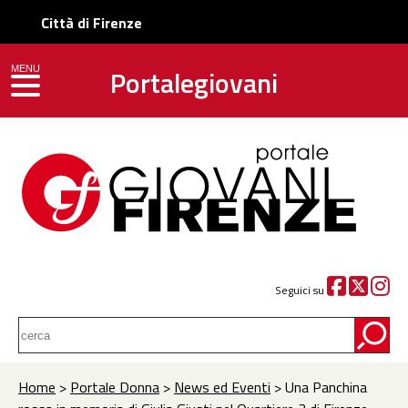
Città di Firenze
Portalegiovani
MENU
toggle navigation
Seguici su
Home
>
Portale Donna
>
News ed Eventi
> Una Panchina