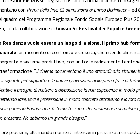
ea di
Samuele Rossi
- regista toscano candidato ai Nastri d’Argento
umentario con
Prima della fine. Gli ultimi giorni di Enrico Berlinguer
– ed 
el quadro del Programma Regionale Fondo Sociale Europeo Plus 2
ea
, con la collaborazione di
GiovaniSì, Festival dei Popoli e Green
a Residenza vuole essere un luogo di visione, il primo hub for
ssionale:
un momento di confronto e crescita, che intende aliment
ergente e sistema produttivo, con un forte radicamento territorial
 trasformazione. "
Il cinema documentario è uno straordinario strumento
i sguardi, per supportare le nuove generazioni nella prima fase di form
 Sentivo il bisogno di mettere a disposizione la mia esperienza in modo p
nnettendo idee, voci e professione in modo concreto attraverso il lavoro c
ui in primis la Fondazione Sistema Toscana. Per sostenere e stimolare i gio
stro presente. Ne abbiamo un grande bisogno.
"
embre prossimi, alternando momenti intensivi in presenza a un co