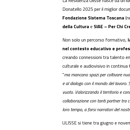
La Residenza Ulisse nasce da un’id
Donatello 2025 per il miglior doc
Fondazione Sistema Toscana
(n
della Cultura
e
SIAE – Per Chi Cr
Non solo un percorso formativo,
l
nel contesto educativo e profe
creando connessioni tra talento em
culturale e audiovisivo in continua
"
ma mancano spazi per coltivare nuov
e al dialogo con il mondo del lavoro.
vuoto. Valorizzando il territorio e co
collaborazione con tanti partner tra c
loro tempo, a farsi narratori del no
ULISSE si tiene tra giugno e nov