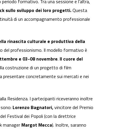
ro periodo formativo. Tra una sessione e l’altra,
k sullo sviluppo dei loro progetti.
Questa
continuità di un accompagnamento professionale
lla rinascita culturale e produttiva della
ndo del professionismo. Il modello formativo è
 settembre e 03-08 novembre
.
Il cuore del
a costruzione di un progetto di film
da presentare concretamente sui mercati e nei
alla Residenza. I partecipanti riceveranno inoltre
i sono:
Lorenzo Bagnatori,
vincitore del Premio
el Festival dei Popoli (con la direttrice
ork manager
Margot Mecca
). Inoltre, saranno