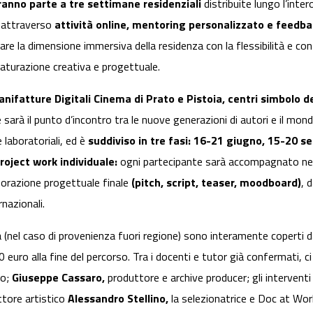
ranno parte a tre settimane residenziali
distribuite lungo l’inte
i attraverso
attività online, mentoring personalizzato e feedbac
gare la dimensione immersiva della residenza con la flessibilità e 
aturazione creativa e progettuale.
nifatture Digitali Cinema di Prato e Pistoia, centri simbolo de
e sarà il punto d’incontro tra le nuove generazioni di autori e il mo
e laboratoriali, ed è
suddiviso in tre fasi: 16-21 giugno, 15-20
project work individuale:
ogni partecipante sarà accompagnato nell
aborazione progettuale finale
(pitch, script, teaser, moodboard)
, 
rnazionali.
ta (nel caso di provenienza fuori regione) sono interamente coperti d
 euro alla fine del percorso. Tra i docenti e tutor già confermati, c
to;
Giuseppe Cassaro,
produttore e archive producer; gli interventi d
ettore artistico
Alessandro Stellino,
la selezionatrice e Doc at W