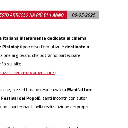
STO ARTICOLO HA PIÙ DI 1 ANNO
08-05-2025
a italiana interamente dedicata al cinema
e Pistoia
): il percorso formativo è
destinato a
zione ai giovani, che potranno partecipare
info sul sito:
idenza-cinema-documentario/
).
online, tre settimane residenziali (
a Manifatture
 Festival dei Popoli
), tanti incontri con tutor,
o i partecipanti nella realizzazione dei propri