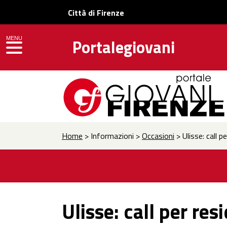
Città di Firenze
MENU
Portalegiovani
toggle navigation
Home
> Informazioni >
Occasioni
> Ulisse: call p
Ulisse: call per res