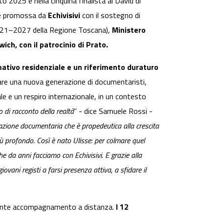
 2025 e nella cinquina finalista ai David di
è promossa da
Echivisivi
con il sostegno di
021–2027 della Regione Toscana),
Ministero
wich, con il patrocinio di Prato.
mativo residenziale e un riferimento duraturo
are una nuova generazione di documentaristi,
e e un respiro internazionale, in un contesto
 di racconto della realtà
" - dice Samuele Rossi -
azione documentaria che è propedeutica alla crescita
iù profondo. Così è nato Ulisse: per colmare quel
he da anni facciamo con Echivisivi. E grazie alla
vani registi a farsi presenza attiva, a sfidare il
stante accompagnamento a distanza.
I 12