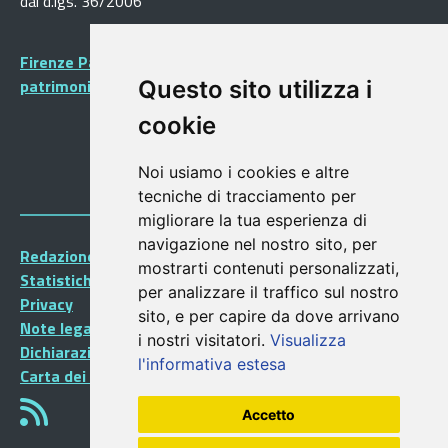
dal d.lgs. 36/2006
Firenze Patrimonio Mondiale - Centro storico di Firenze
patrimonio dell’Umanità
Questo sito utilizza i
cookie
Noi usiamo i cookies e altre
tecniche di tracciamento per
migliorare la tua esperienza di
navigazione nel nostro sito, per
Redazione Portalegiovani
mostrarti contenuti personalizzati,
Statistiche
per analizzare il traffico sul nostro
Privacy
sito, e per capire da dove arrivano
Note legali
i nostri visitatori.
Visualizza
Dichiarazione di accessibilità
l'informativa estesa
Carta dei Servizi
Accetto