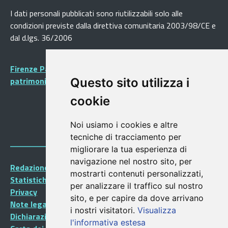
I dati personali pubblicati sono riutilizzabili solo alle
condizioni previste dalla direttiva comunitaria 2003/98/CE e
dal d.lgs. 36/2006
Firenze Patrimonio Mondiale - Centro storico di Firenze
patrimonio dell’Umanità
Questo sito utilizza i
cookie
Noi usiamo i cookies e altre
tecniche di tracciamento per
migliorare la tua esperienza di
navigazione nel nostro sito, per
Redazione Portalegiovani
mostrarti contenuti personalizzati,
Statistiche
per analizzare il traffico sul nostro
Privacy
sito, e per capire da dove arrivano
Note legali
i nostri visitatori.
Visualizza
Dichiarazione di accessibilità
l'informativa estesa