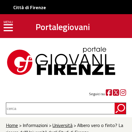
Città di Firenze
Portalegiovani
MENU
toggle navigation
Seguici su
Home
> Informazioni >
Università
> Albero vero o finto? La