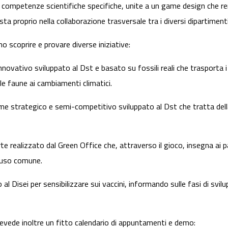
ie competenze scientifiche specifiche, unite a un game design che r
sta proprio nella collaborazione trasversale tra i diversi dipartimen
no scoprire e provare diverse iniziative:
nnovativo sviluppato al Dst e basato su fossili reali che trasporta i 
le faune ai cambiamenti climatici.
me strategico e semi-competitivo sviluppato al Dst che tratta della g
arte realizzato dal Green Office che, attraverso il gioco, insegna ai 
d'uso comune.
al Disei per sensibilizzare sui vaccini, informando sulle fasi di svilu
evede inoltre un fitto calendario di appuntamenti e demo: