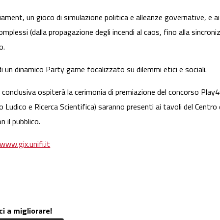
iament, un gioco di simulazione politica e alleanze governative, e ai
omplessi (dalla propagazione degli incendi al caos, fino alla sincroni
o.
 di un dinamico Party game focalizzato su dilemmi etici e sociali.
a conclusiva ospiterà la cerimonia di premiazione del concorso Play4C
Ludico e Ricerca Scientifica) saranno presenti ai tavoli del Centro di 
n il pubblico.
www.gix.unifi.it
ci a migliorare!