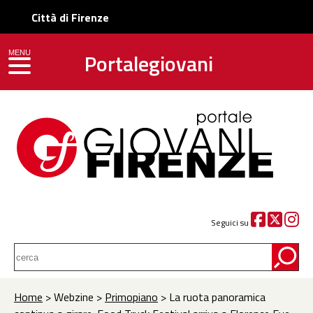
Città di Firenze
Portalegiovani
MENU
toggle navigation
Seguici su
Home
> Webzine >
Primopiano
> La ruota panoramica