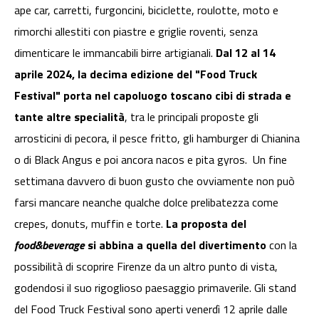
ape car, carretti, furgoncini, biciclette, roulotte, moto e
rimorchi allestiti con piastre e griglie roventi, senza
dimenticare le immancabili birre artigianali.
Dal 12 al 14
aprile 2024, la decima edizione del "Food Truck
Festival" porta nel capoluogo toscano cibi di strada e
tante altre specialità
, tra le principali proposte gli
arrosticini di pecora, il pesce fritto, gli hamburger di Chianina
o di Black Angus e poi ancora nacos e pita gyros. Un fine
settimana davvero di buon gusto che ovviamente non può
farsi mancare neanche qualche dolce prelibatezza come
crepes, donuts, muffin e torte.
La proposta del
food&beverage
si abbina a quella del divertimento
con la
possibilità di scoprire Firenze da un altro punto di vista,
godendosi il suo rigoglioso paesaggio primaverile. Gli stand
del Food Truck Festival sono aperti venerdì 12 aprile dalle