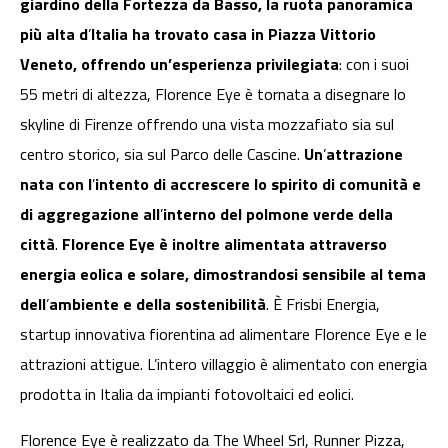
giardino della Fortezza da Basso, la ruota panoramica
più alta d
’
Italia ha trovato casa in Piazza Vittorio
Veneto, offrendo un’esperienza privilegiata
: con i suoi
55 metri di altezza, Florence Eye è tornata a disegnare lo
skyline di Firenze offrendo una vista mozzafiato sia sul
centro storico, sia sul Parco delle Cascine.
Un
’
attrazione
nata con l
’
intento di accrescere lo spirito di comunità e
di aggregazione all
’
interno del polmone verde della
città
.
Florence Eye è inoltre alimentata attraverso
energia eolica e solare, dimostrandosi sensibile al tema
dell
’
ambiente e della sostenibilità
. È Frisbi Energia,
startup innovativa fiorentina ad alimentare Florence Eye e le
attrazioni attigue. L’intero villaggio è alimentato con energia
prodotta in Italia da impianti fotovoltaici ed eolici.
Florence Eye è realizzato da The Wheel Srl, Runner Pizza,