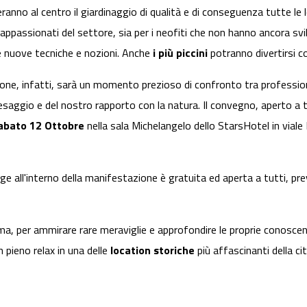
teranno al centro il giardinaggio di qualità e di conseguenza tutte l
 appassionati del settore, sia per i neofiti che non hanno ancora svi
re nuove tecniche e nozioni. Anche
i più piccini
potranno divertirsi co
one, infatti, sarà un momento prezioso di confronto tra profession
saggio e del nostro rapporto con la natura. Il convegno, aperto a tu
abato 12 Ottobre
nella sala Michelangelo dello StarsHotel in viale F
lge all'interno della manifestazione è gratuita ed aperta a tutti, previ
ma, per ammirare rare meraviglie e approfondire le proprie conosc
n pieno relax in una delle
location storiche
più affascinanti della ci