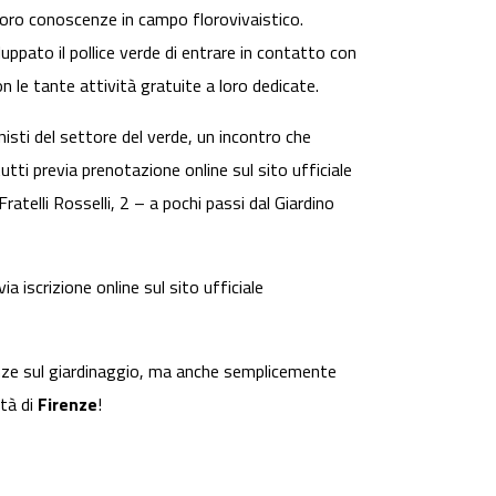
e loro conoscenze in campo florovivaistico.
luppato il pollice verde di entrare in contatto con
n le tante attività gratuite a loro dedicate.
isti del settore del verde, un incontro che
tti previa prenotazione online sul sito ufficiale
ratelli Rosselli, 2 – a pochi passi dal Giardino
a iscrizione online sul sito ufficiale
enze sul giardinaggio, ma anche semplicemente
ttà di
Firenze
!