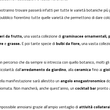
 potranno trovare passerà infatti per tutte le varietà botaniche più par
bblico fiorentino tutte quelle varietà che permettono di dare colore 
eri da frutto,
una vasta collezione di
graminacee ornamentali, p
ore
e
grasse.
E poi tante specie di
bulbi da fiore,
una vasta collezi
 un percorso che da sempre si intreccia con quello botanico, molti gl
colarità: dall'
arredamento da giardino
, alla
ceramica
fino ai
gioi
della manifestazione sarà allestito un
angolo enogastronomico
do
a giornata. Non mancherà, anche quest'anno, un
cocktail bar
pronto a
impossibile annoiarsi grazie all'ampio ventaglio di
attività collatera