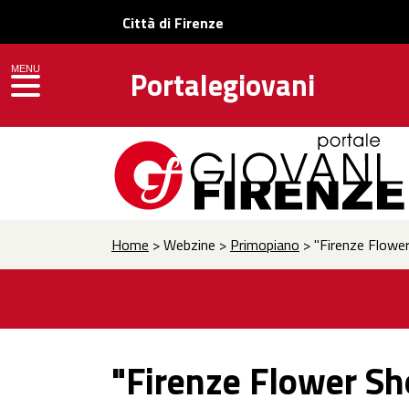
Città di Firenze
MENU
Portalegiovani
toggle navigation
Home
> Webzine >
Primopiano
> "Firenze Flower
"Firenze Flower Sh