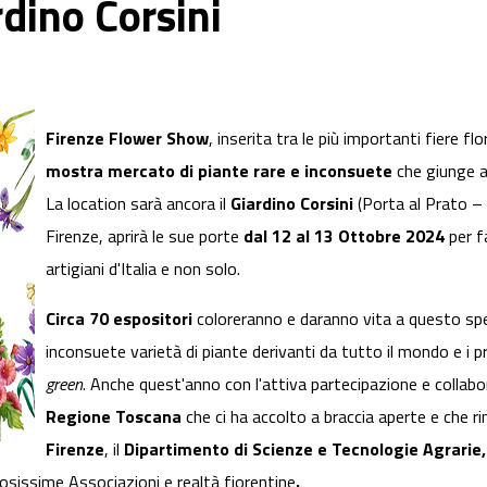
dino Corsini
Firenze Flower Show
, inserita tra le più importanti fiere f
mostra mercato di piante rare e inconsuete
che giunge a
La location sarà ancora il
Giardino Corsini
(Porta al Prato – v
Firenze, aprirà le sue porte
dal 12 al 13 Ottobre 2024
per fa
artigiani d'Italia e non solo.
Circa 70 espositori
coloreranno e daranno vita a questo spet
inconsuete varietà di piante derivanti da tutto il mondo e i pro
green
. Anche quest'anno con l'attiva partecipazione e collaboraz
Regione Toscana
che ci ha accolto a braccia aperte e che r
Firenze
, il
Dipartimento di Scienze e Tecnologie Agrarie,
sissime Associazioni e realtà fiorentine
.