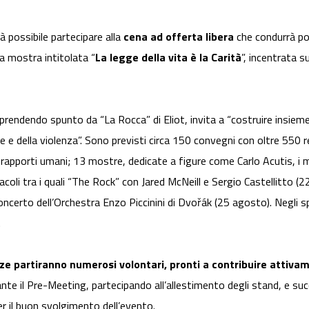
rà possibile partecipare alla
cena ad offerta libera
che condurrà po
la mostra intitolata “
La legge della vita è la Carità
”, incentrata s
prendendo spunto da “La Rocca” di Eliot, invita a “costruire insieme 
ine e della violenza”. Sono previsti circa 150 convegni con oltre 550 r
apporti umani; 13 mostre, dedicate a figure come Carlo Acutis, i marti
acoli tra i quali “The Rock” con Jared McNeill e Sergio Castellitto (
ncerto dell’Orchestra Enzo Piccinini di Dvořák (25 agosto). Negli spaz
.
e partiranno numerosi volontari, pronti a contribuire attivame
rante il Pre-Meeting, partecipando all’allestimento degli stand, e 
r il buon svolgimento dell’evento.