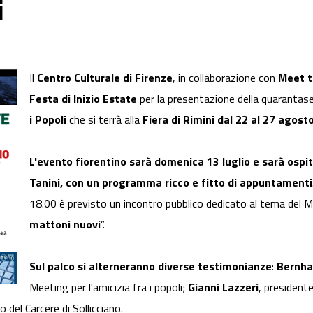
i
Il
Centro Culturale di Firenze
, in collaborazione con
Meet t
Festa di Inizio Estate
per la presentazione della quarantas
i Popoli
che si terrà alla
Fiera di Rimini dal 22 al 27 agost
L'evento fiorentino sarà domenica 13 luglio e sarà ospita
Tanini, con un programma ricco e fitto di appuntamenti
18.00 è previsto un incontro pubblico dedicato al tema del M
mattoni nuovi
”.
Sul palco si alterneranno diverse testimonianze
:
Bernha
Meeting per l'amicizia fra i popoli;
Gianni Lazzeri
, president
o del Carcere di Sollicciano.