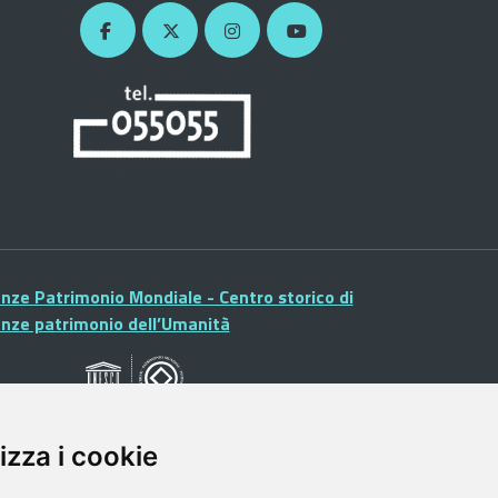
enze Patrimonio Mondiale - Centro storico di
enze patrimonio dell’Umanità
izza i cookie