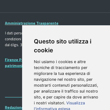
Amministrazione Trasparente
I dati personali pubblicati sono riutilizzabili solo alle
condizioni previste dalla direttiva comunitaria 2003/98/CE e
Questo sito utilizza i
dal d.lgs. 36/2006
cookie
Firenze Patrimonio Mondiale - Centro storico di Firenze
Noi usiamo i cookies e altre
patrimonio dell’Umanità
tecniche di tracciamento per
migliorare la tua esperienza di
navigazione nel nostro sito, per
mostrarti contenuti personalizzati,
per analizzare il traffico sul nostro
sito, e per capire da dove arrivano
i nostri visitatori.
Visualizza
Redazione Portalegiovani
l'informativa estesa