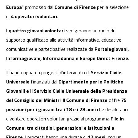
Europa
" promosso dal
Comune di Firenze
per la selezione
di
4 operatori volontari
.
I quattro giovani volontari
svolgeranno un ruolo di
supporto qualificato alle attività informative, educative,
comunicative e partecipative realizzate da
Portalegiovani,
Informagiovani, Informadonna e Europe Direct Firenze
.
Il bando riguarda progetti d’intervento di
Servizio Civile
Universale
finanziati dal
Dipartimento per le Politiche
Giovanili e il Servizio Civile Universale della Presidenza
del Consiglio dei Ministri
. Il
Comune di Firenze
offre
75
posizioni per i giovani tra i 18 e i 28 anni
che desiderano
diventare operatori volontari grazie al programma
Filo in
Comune: tra cittadini, generazioni e istituzioni a
Firenze
. I progetti hanno una durata di
12 mesi
, con un