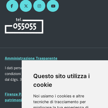
Amministrazione Trasparente
I dati personali pubblicati sono riutilizzabili solo alle
condizioni previste dalla direttiva comunitaria 2003/98/CE e
Questo sito utilizza i
dal d.lgs. 36/2006
cookie
Firenze Patrimonio Mondiale - Centro storico di Firenze
Noi usiamo i cookies e altre
patrimonio dell’Umanità
tecniche di tracciamento per
migliorare la tua esperienza di