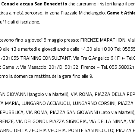
.
Conad e acqua San Benedetto
che cureranno i ristori lungo il pe
 circa a metà percorso, in zona Piazzale Michelangelo.
Game t Athle
ficiali di iscrizione.
i ricevono fino a giovedì 5 maggio presso: FIRENZE MARATHON, Vial
le 9 alle 13 e martedì e giovedì anche dalle 14.30 alle 18.00 Tel:
 0557331055 TRAINING CONSULTANT, Via Fra G.Angelico 6 ( Fi )- Te
 Game 7: Via Masaccio, 201/D, 50132, Firenze – Tel. 055 588021 
omo la domenica mattina della gara fino alle 9.
N GIOVANNI (angolo via Martelli), VIA ROMA, PIAZZA DELLA RE
 MARIA, LUNGARNO ACCIAIUOLI, LUNGARNO CORSINI, PIAZZA 
UBBLICA, VIA ROMA, PIAZZA SAN GIOVANNI (Lato via Martelli), 
NZE, VIA DEI GONDI, PIAZZA SIGNORIA, VIA DELLA NINNA, VIA D
RNO DELLA ZECCHIA VECCHIA, PONTE SAN NICCOLO’, PIAZZA F