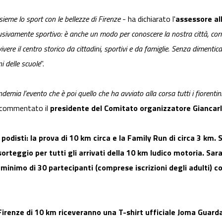
ieme lo sport con le bellezze di Firenze
- ha dichiarato l'
assessore al
usivamente sportivo: è anche un modo per conoscere la nostra città, co
ere il centro storico da cittadini, sportivi e da famiglie. Senza dimentica
i delle scuole
".
ndemia l’evento che è poi quello che ha avviato alla corsa tutti i fiorenti
a commentato il
presidente del Comitato organizzatore Giancar
podisti: la prova di 10 km circa e la Family Run di circa 3 km. S
sorteggio per tutti gli arrivati della 10 km ludico motoria. S
inimo di 30 partecipanti (comprese iscrizioni degli adulti) co
 Firenze di 10 km riceveranno una T-shirt ufficiale Joma Guard