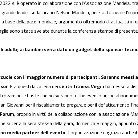
 2022 si è operato in collaborazione con l’Associazione Mandela, tr
l grande leader sudafricano Nelson Mandela, per sottolineare l’impo
lla base della pace mondiale, argomento oltremodo di attualità in qu
maglie sono state svelate durante la conferenza stampa di presenta
li adulti; ai bambini verrà dato un gadget dello sponsor tecni
scuole con il maggior numero di partecipanti. Saranno messi a 
nsor
. Fra questi la catena dei
centri fitness Virgin
ha messo a dispo
 trovare nelle buste che riceveranno a fine evento anche abbonamenti
San Giovanni per il riscaldamento pregara e per il defaticamento fin
 Forum
, proprio in virtù della collaborazione con la associazione Man
he si terrà la sera stessa della gara, domenica 8 maggio, appunto
ono media partner dell’evento
. L'organizzazione ringrazia anche i