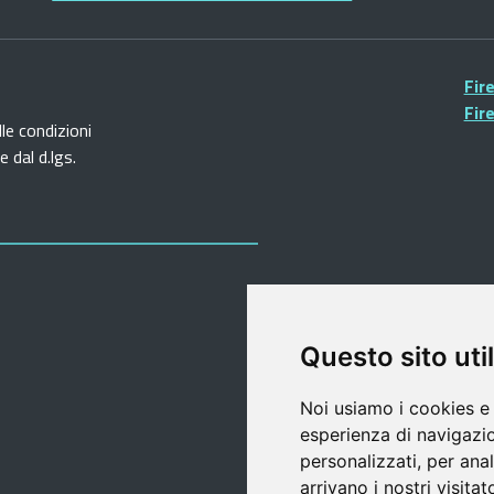
Fir
Fir
lle condizioni
 dal d.lgs.
Questo sito util
Noi usiamo i cookies e 
esperienza di navigazio
personalizzati, per anal
arrivano i nostri visitat