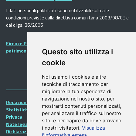
I dati personali pubblicati sono riutilizzabili solo alle
condizioni previste dalla direttiva comunitaria 2003/98/CE e
dal d.lgs. 36/2006
Firenze Patrimonio Mondiale - Centro storico di Firenze
patrimonio dell’Umanità
Questo sito utilizza i
cookie
Noi usiamo i cookies e altre
tecniche di tracciamento per
migliorare la tua esperienza di
navigazione nel nostro sito, per
Redazione Portalegiovani
mostrarti contenuti personalizzati,
Statistiche
per analizzare il traffico sul nostro
Privacy
sito, e per capire da dove arrivano
Note legali
i nostri visitatori.
Visualizza
Dichiarazione di accessibilità
l'informativa estesa