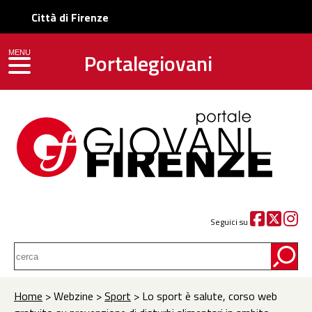
Città di Firenze
Portalegiovani
MENU
toggle navigation
Seguici su
Home
> Webzine >
Sport
> Lo sport è salute, corso web