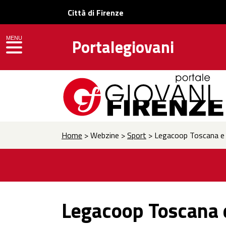
Città di Firenze
MENU
Portalegiovani
toggle navigation
Home
> Webzine >
Sport
> Legacoop Toscana e F
Legacoop Toscana e