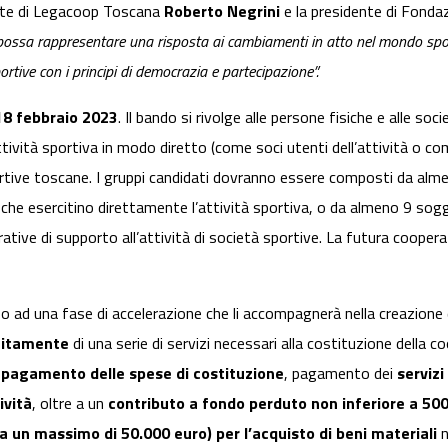
ente di Legacoop Toscana
Roberto Negrini
e la presidente di Fond
possa rappresentare una risposta ai cambiamenti in atto nel mondo sport
ortive con i principi di democrazia e partecipazione”.
 18 febbraio 2023
. Il bando si rivolge alle persone fisiche e alle so
ività sportiva in modo diretto (come soci utenti dell’attività o co
portive toscane. I gruppi candidati dovranno essere composti da alm
 che esercitino direttamente l’attività sportiva, o da almeno 9 sogget
ative di supporto all’attività di società sportive. La futura cooperat
o ad una fase di accelerazione che li accompagnerà nella creazione d
uitamente
di una serie di servizi necessari alla costituzione della c
,
pagamento delle spese di costituzione
, pagamento dei
servizi
ività
, oltre a un
contributo a fondo perduto non inferiore a 50
 a un massimo di 50.000 euro) per l’acquisto di beni materiali
n