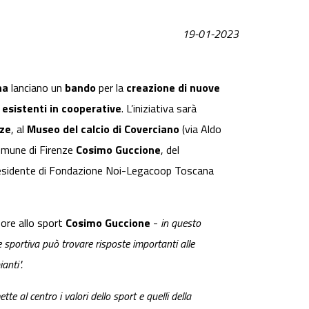
19-01-2023
na
lanciano un
bando
per la
creazione di nuove
 esistenti in cooperative
. L’iniziativa sarà
nze
, al
Museo del calcio di Coverciano
(via Aldo
Comune di Firenze
Cosimo Guccione
, del
residente di Fondazione Noi-Legacoop Toscana
ore allo sport
Cosimo Guccione
-
in questo
portiva può trovare risposte importanti alle
anti".
tte al centro i valori dello sport e quelli della