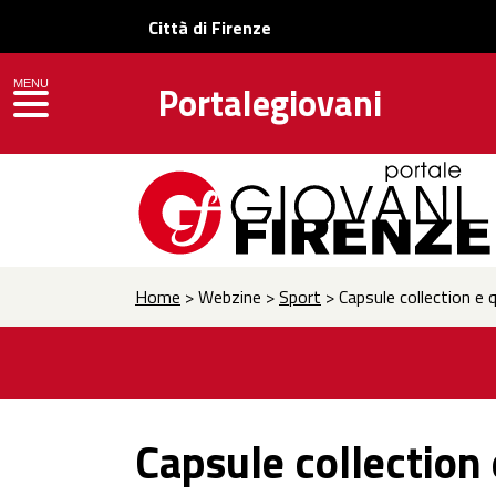
Città di Firenze
MENU
Portalegiovani
toggle navigation
Home
> Webzine >
Sport
> Capsule collection e 
Capsule collection 