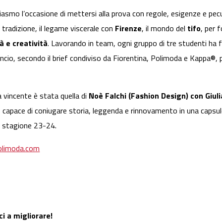
asmo l’occasione di mettersi alla prova con regole, esigenze e pecu
a tradizione, il legame viscerale con
Firenze
, il mondo del
tifo
, per 
à e creatività
. Lavorando in team, ogni gruppo di tre studenti ha
ancio, secondo il brief condiviso da Fiorentina, Polimoda e Kappa®, 
a vincente è stata quella di
Noè Falchi (Fashion Design) con Giuli
 capace di coniugare storia, leggenda e rinnovamento in una capsule 
a stagione 23-24.
limoda.com
ci a migliorare!