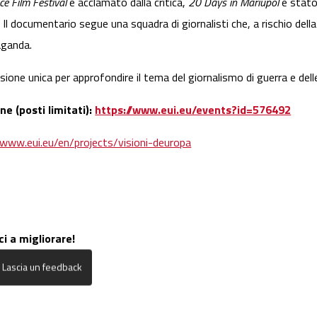
e Film Festival
e acclamato dalla critica,
20 Days in Mariupol
è stato
l documentario segue una squadra di giornalisti che, a rischio della p
aganda.
asione unica per approfondire il tema del giornalismo di guerra e del
ne (posti limitati):
https://www.eui.eu/events?id=576492
/www.eui.eu/en/projects/visioni-deuropa
ci a migliorare!