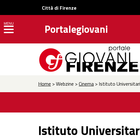
Città di Firenze
MENU
Portalegiovani
toggle navigation
Home
> Webzine >
Cinema
> Istituto Universitar
Istituto Universita