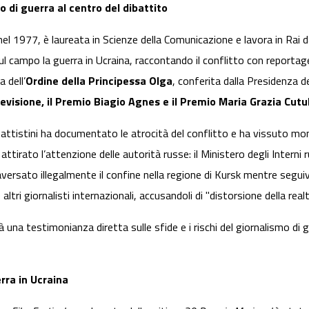
mo di guerra al centro del dibattito
 nel 1977, è laureata in Scienze della Comunicazione e lavora in Ra
ul campo la guerra in Ucraina, raccontando il conflitto con reportage 
a dell’
Ordine della Principessa Olga
, conferita dalla Presidenza de
levisione, il Premio Biagio Agnes e il Premio Maria Grazia Cutul
Battistini ha documentato le atrocità del conflitto e ha vissuto mo
attirato l’attenzione delle autorità russe: il Ministero degli Interni r
aversato illegalmente il confine nella regione di Kursk mentre segu
ltri giornalisti internazionali, accusandoli di "distorsione della realt
rà una testimonianza diretta sulle sfide e i rischi del giornalismo di 
rra in Ucraina