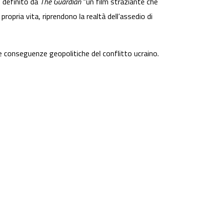
 definito da
The Guardian
“un film straziante che
ropria vita, riprendono la realtà dell’assedio di
le conseguenze geopolitiche del conflitto ucraino.