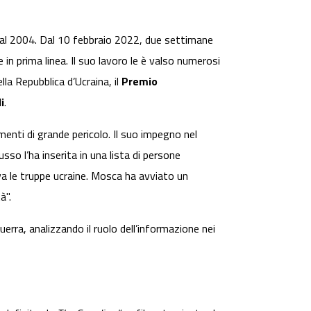
i dal 2004. Dal 10 febbraio 2022, due settimane
in prima linea. Il suo lavoro le è valso numerosi
lla Repubblica d’Ucraina, il
Premio
i
.
menti di grande pericolo. Il suo impegno nel
usso l’ha inserita in una lista di persone
iva le truppe ucraine. Mosca ha avviato un
à".
guerra, analizzando il ruolo dell’informazione nei