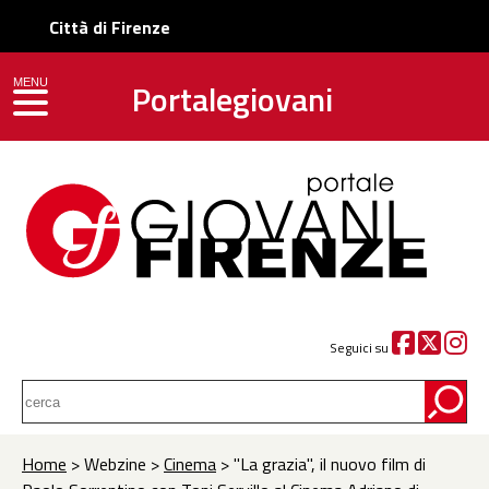
Città di Firenze
Portalegiovani
MENU
toggle navigation
Seguici su
Home
> Webzine >
Cinema
> "La grazia", il nuovo film di