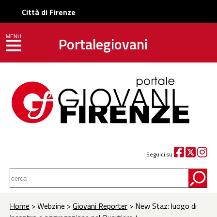
Città di Firenze
Portalegiovani
MENU
toggle navigation
Seguici su
Home
> Webzine >
Giovani Reporter
> New Staz: luogo di