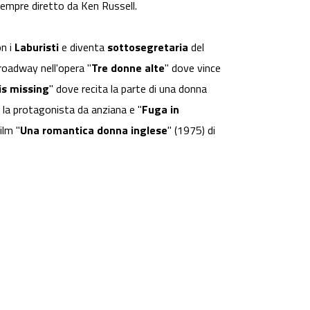
sempre diretto da Ken Russell.
n i
Laburisti
e diventa
sottosegretaria
del
roadway nell'opera "
Tre donne alte
" dove vince
is missing
" dove recita la parte di una donna
 la protagonista da anziana e "
Fuga in
ilm "
Una romantica donna inglese
" (1975) di