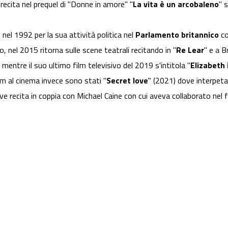
ecita nel prequel di "Donne in amore" "
La vita è un arcobaleno
" 
 nel 1992 per la sua attività politica nel
Parlamento britannico
co
o, nel 2015 ritorna sulle scene teatrali recitando in "
Re Lear
" e a B
mentre il suo ultimo film televisivo del 2019 s'intitola "
Elizabeth 
ilm al cinema invece sono stati "
Secret love
" (2021) dove interpeta
e recita in coppia con Michael Caine con cui aveva collaborato nel f