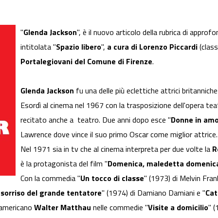
"
Glenda Jackson
", è il nuovo articolo della rubrica di appro
intitolata "
Spazio libero
",
a cura di Lorenzo Piccardi
(clas
Portalegiovani del Comune di Firenze
.
Glenda Jackson
fu una delle più eclettiche attrici britannich
Esordì al cinema nel 1967 con la trasposizione dell'opera tea
recitato anche a teatro. Due anni dopo esce "
Donne in am
Lawrence dove vince il suo primo Oscar come miglior attrice.
Nel 1971 sia in tv che al cinema interpreta per due volte la
R
è la protagonista del film "
Domenica, maledetta domenic
Con la commedia "
Un tocco di classe
" (1973) di Melvin Fran
l sorriso del grande tentatore
" (1974) di Damiano Damiani e "
Cat
e americano
Walter Matthau
nelle commedie "
Visite a domicilio
" 