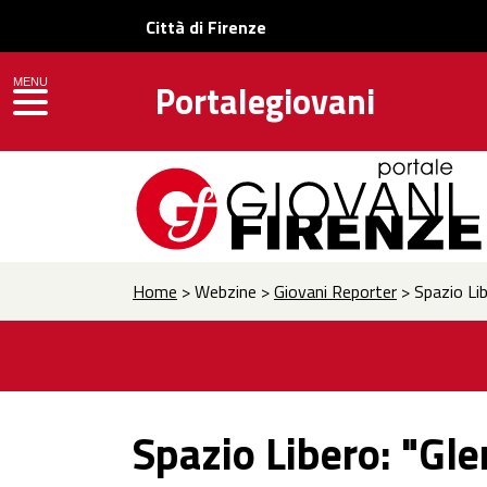
Città di Firenze
MENU
Portalegiovani
toggle navigation
Home
> Webzine >
Giovani Reporter
> Spazio Lib
Spazio Libero: "Gl