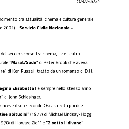
10-07-2024
fondimento tra attualità, cinema e cultura generale
se 2001) -
Servizio Civile Nazionale -
e del secolo scorso tra cinema, tv e teatro.
trale "
Marat/Sade
" di Peter Brook che aveva
ore
" di Ken Russell, tratto da un romanzo di D.H.
egina Elisabetta I
e sempre nello stesso anno
a
" di John Schlesinger.
k riceve il suo secondo Oscar, recita poi due
tive abitudini
" (1977) di Michael Lindsay-Hogg.
(1978) di Howard Zieff e "
2 sotto il divano
"