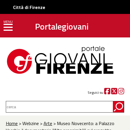
Città di Firenze
Portalegiovani
MENU
toggle navigation
Seguici su
Home
> Webzine >
Arte
> Museo Novecento: a Palazzo