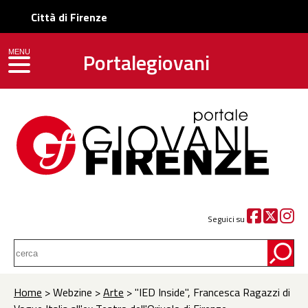
Città di Firenze
Portalegiovani
MENU
toggle navigation
Seguici su
Home
> Webzine >
Arte
> "IED Inside", Francesca Ragazzi di