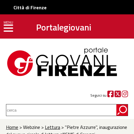
Città di Firenze
Portalegiovani
MENU
toggle navigation
Seguici su
Home
> Webzine >
Lettura
> "Pietre Azzurre", inaugurazione