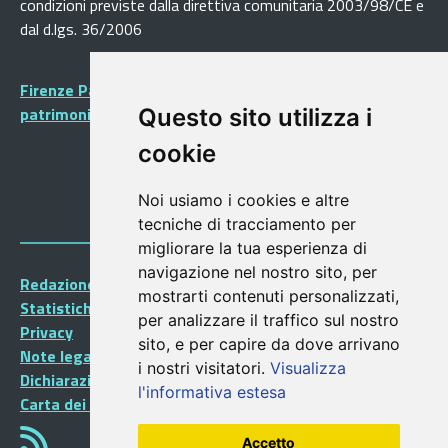
condizioni previste dalla direttiva comunitaria 2003/98/CE e
dal d.lgs. 36/2006
Firenze Patrimonio Mondiale - Centro storico di Firenze
patrimonio dell’Umanità
Questo sito utilizza i
cookie
Noi usiamo i cookies e altre
tecniche di tracciamento per
migliorare la tua esperienza di
navigazione nel nostro sito, per
Redazione Portalegiovani
mostrarti contenuti personalizzati,
Statistiche
per analizzare il traffico sul nostro
Privacy
sito, e per capire da dove arrivano
Note legali
i nostri visitatori.
Visualizza
Dichiarazione di accessibilità
l'informativa estesa
Carta dei Servizi
Accetto