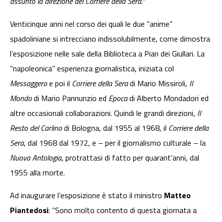
assunto la direzione del Corriere della Sera.”
Venticinque anni nel corso dei quali le due “anime”
spadoliniane si intrecciano indissolubilmente, come dimostra
l’esposizione nelle sale della Biblioteca a Pian dei Giullari. La
“napoleonica” esperienza giornalistica, iniziata col
Messaggero
e poi il
Corriere della Sera
di Mario Missiroli,
Il
Mondo
di Mario Pannunzio ed
Epoca
di Alberto Mondadori ed
altre occasionali collaborazioni. Quindi le grandi direzioni,
Il
Resto del Carlino
di Bologna, dal 1955 al 1968, il
Corriere della
Sera
, dal 1968 dal 1972, e – per il giornalismo culturale – la
Nuova Antologia
, protrattasi di fatto per quarant’anni, dal
1955 alla morte.
Ad inaugurare l’esposizione è stato il ministro
Matteo
Piantedosi
: “Sono molto contento di questa giornata a