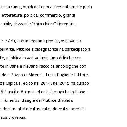
i di alcuni giornali dell’epoca Presenti anche parti
e letteratura, politica, commercio, grandi
cabile, frizzante “chiacchiera” fiorentina.
le Arti, con insegnanti prestigiosi, svolto
ell’Arte. Pittrice e disegnatrice ha partecipato a
, pubblicato vari volumi, (uno di liriche con
e in varie e rilevanti raccolte antologiche con
i de Il Pozzo di Micene - Lucia Pugliese Editore,
ze Capitale, edito nel 2014; nel 2015 ha curato
016 è uscito Animali ed entità magiche in Fiabe e
numerosi disegni dell’Autrice di valida
e documentato e illustrato, dove il sapore del
 sua provincia.