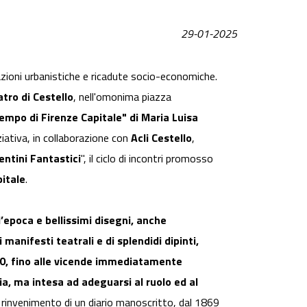
29-01-2025
azioni urbanistiche e ricadute socio-economiche.
atro di Cestello
, nell'omonima piazza
tempo di Firenze Capitale" di Maria Luisa
iziativa, in collaborazione con
Acli Cestello
,
entini Fantastici
", il ciclo di incontri promosso
pitale
.
’epoca e bellissimi disegni, anche
 manifesti teatrali e di splendidi dipinti,
860, fino alle vicende immediatamente
ia, ma intesa ad adeguarsi al ruolo ed al
io rinvenimento di un diario manoscritto, dal 1869