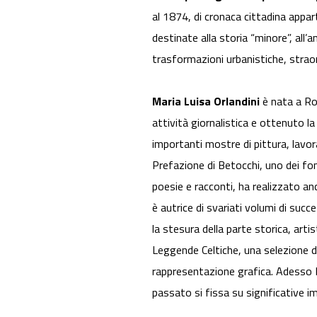
al 1874, di cronaca cittadina apparte
destinate alla storia “minore”, all’
trasformazioni urbanistiche, straord
Maria Luisa Orlandini
è nata a Rom
attività giornalistica e ottenuto la
importanti mostre di pittura, lavor
Prefazione di Betocchi, uno dei fon
poesie e racconti, ha realizzato anc
è autrice di svariati volumi di su
la stesura della parte storica, arti
Leggende Celtiche, una selezione di
rappresentazione grafica. Adesso Pi
passato si fissa su significative i