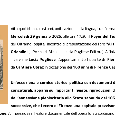
Vita quotidiana, costumi, unificazione della lingua, trasform
Mercoledì 29 gennaio 2025
, alle ore 17.30, il
Foyer del Te
dell'Oltrarno, ospita l'incontro di presentazione del libro
"Al 
Orlandini
(Il Pozzo di Micene - Lucia Pugliese Editore). All'in
interviene
Lucia Pugliese
. L'appuntamento fa parte di "
Fior
da
Cantiere Obraz
in occasione dei
160 anni di Firenze Ca
Un'eccezionale cornice storico-politica con documenti d
caricaturali, apparsi su importanti riviste, riproduzioni di
dall’annessione plebiscitaria allo Stato sabaudo del 1
successive, che fecero di Firenze una capitale provvisor
opee
. A impreziosire il valore documentale dell’opera lo straordinar