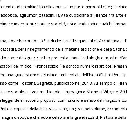
nente ad un bibliofilo collezionista, in parte riprodotto, e gli articol
aneddotica, agli umori cittadini; la vita quotidiana a Firenze fra arte 
inarie invenzioni, storia e società, usi e tradizioni e qualche imman
a, dove ha condotto Studi classici e frequentato l’Accademia di Bel
 cattedra per l’insegnamento delle materie artistiche e della Storia d
ato come designer, scritto presentazioni di cataloghi e mostre d’arte
datori del mitico “Frontespizio”) e scritto numerosi articoli. Present
he una guida storico-artistico-ambientale dell’Isola d’Elba. Per i tip
ccesso come Toscana Segreta, pubblicato nel 2013, Al Tempo di Firen
stica e sociale del volume Fiesole - Immagini e Storie di Vita; nel 2
 leggende e racconti proposti con fascino e senso del magico e con 
stoia capitale della cultura italiana, un gran bel volume, riccament
mmagini d’epoca e che vuole celebrare la grandezza di Pistoia e della