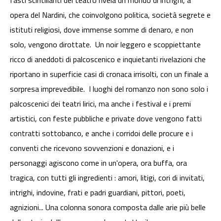
fasti scintillanti del teatro rivela un mondo di intrighi, a
opera del Nardini, che coinvolgono politica, società segrete e
istituti religiosi, dove immense somme di denaro, e non
solo, vengono dirottate. Un noir leggero e scoppiettante
ricco di aneddoti di palcoscenico e inquietanti rivelazioni che
riportano in superficie casi di cronaca irrisolti, con un finale a
sorpresa imprevedibile. I luoghi del romanzo non sono solo i
palcoscenici dei teatri lirici, ma anche i festival e i premi
artistici, con feste pubbliche e private dove vengono fatti
contratti sottobanco, e anche i corridoi delle procure e i
conventi che ricevono sovvenzioni e donazioni, e i
personaggi agiscono come in un'opera, ora buffa, ora
tragica, con tutti gli ingredienti : amori, litigi, cori di invitati,
intrighi, indovine, frati e padri guardiani, pittori, poeti,
agnizioni... Una colonna sonora composta dalle arie più belle