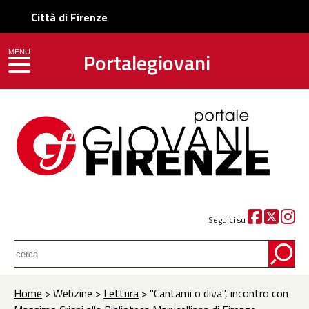
Città di Firenze
Portalegiovani
MENU
toggle navigation
Seguici su
Home
> Webzine >
Lettura
> "Cantami o diva", incontro con