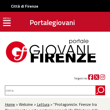
Città di Firenze
Portalegiovani
MENU
toggle navigation
Seguici su
Home
> Webzine >
Lettura
> "Protagoniste. Firenze tra