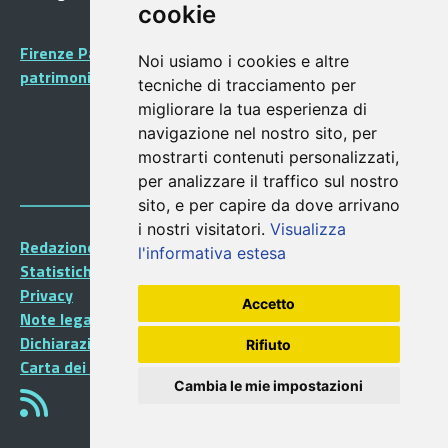
cookie
Firenze Patrimonio Mondiale - Centro storico di Firenze
Noi usiamo i cookies e altre
patrimonio dell’Umanità
tecniche di tracciamento per
migliorare la tua esperienza di
navigazione nel nostro sito, per
mostrarti contenuti personalizzati,
per analizzare il traffico sul nostro
sito, e per capire da dove arrivano
i nostri visitatori.
Visualizza
Redazione Portalegiovani
l'informativa estesa
Statistiche
Privacy
Accetto
Note legali
Dichiarazione di accessibilità
Rifiuto
Carta dei Servizi
Cambia le mie impostazioni