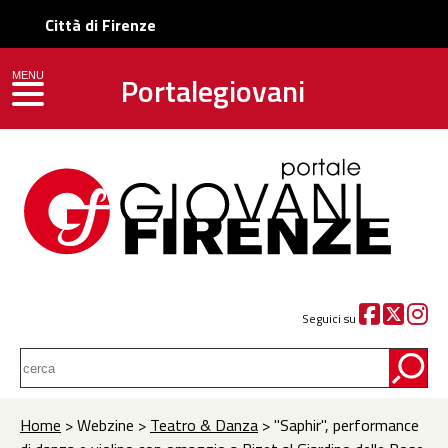
Città di Firenze
Portalegiovani
MENU
toggle navigation
Seguici su
Home
> Webzine >
Teatro & Danza
> "Saphir", performance