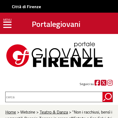
Città di Firenze
Portalegiovani
MENU
toggle navigation
Seguici su
Home
> Webzine >
Teatro & Danza
> "Non i racchiusi, bensì i