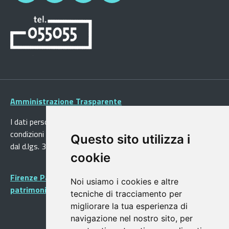
Amministrazione Trasparente
I dati personali pubblicati sono riutilizzabili solo alle
condizioni previste dalla direttiva comunitaria 2003/98/CE e
Questo sito utilizza i
dal d.lgs. 36/2006
cookie
Firenze Patrimonio Mondiale - Centro storico di Firenze
Noi usiamo i cookies e altre
patrimonio dell’Umanità
tecniche di tracciamento per
migliorare la tua esperienza di
navigazione nel nostro sito, per