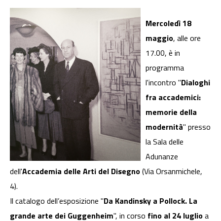
Mercoledì 18
maggio
, alle ore
17.00, è in
programma
l'incontro "
Dialoghi
fra accademici:
memorie della
modernità
" presso
la Sala delle
Adunanze
dell'
Accademia delle Arti del Disegno
(Via Orsanmichele,
4).
Il catalogo dell’esposizione "
Da Kandinsky a Pollock. La
grande arte dei Guggenheim
", in corso
fino al 24 luglio
a